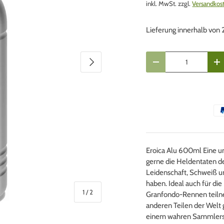
inkl. MwSt. zzgl.
Versandkos
Lieferung innerhalb von
Anzahl
Nächste
Menge verringern
Me
Eroica Alu 600ml Eine un
gerne die Heldentaten d
Leidenschaft, Schweiß u
haben. Ideal auch für die
von
1
/
2
Granfondo-Rennen teilneh
anderen Teilen der Welt 
einem wahren Sammlers