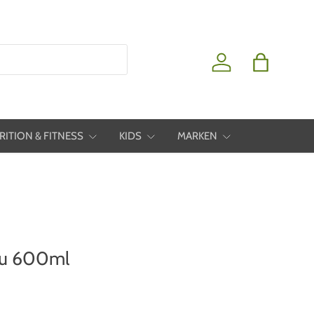
Einloggen
Einkaufstas
RITION & FITNESS
KIDS
MARKEN
Alu 600ml