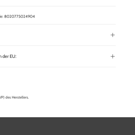
e:
8020775024904
:
n der EU:
P) des Herstellers.