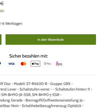
5€
ten
.
 2-6 Werktagen
In den Warenkorb
nge erhöhen
Sicher bezahlen mit:
1f Disc - Modell: ST-RX600-R - Gruppe: GRX -
rol Lever - Schaltstufen vorne: - - Schaltstufen hinten: 11 -
ng: SM-BH90-JK-SSR, SM-BH90-J-SSR -
ndung: Gerade - Bremsgriff/Griffweiteneinstellung: Ja -
ellbar: Nein - Schalthebelbezug/Innenzug: Optislick -