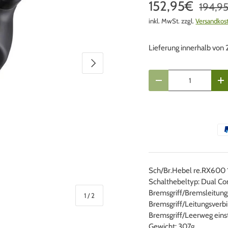
152,95€
194,9
inkl. MwSt. zzgl.
Versandkos
Lieferung innerhalb von
Nächste
Anzahl
Menge verringern
Me
Sch/Br.Hebel re.RX600 1
Schalthebeltyp: Dual Cont
Bremsgriff/Bremsleitu
von
1
/
2
Bremsgriff/Leitungsverbi
Bremsgriff/Leerweg einst
Gewicht: 307g