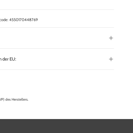
code:
4550170448769
:
n der EU:
P) des Herstellers.