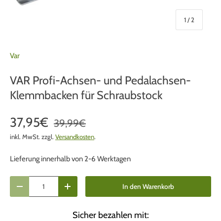
von
1
/
2
Var
VAR Profi-Achsen- und Pedalachsen-
Klemmbacken für Schraubstock
37,95€
39,99€
inkl. MwSt. zzgl.
Versandkosten
.
Lieferung innerhalb von 2-6 Werktagen
Anzahl
In den Warenkorb
Menge verringern
Menge erhöhen
Sicher bezahlen mit: